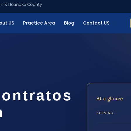
nton & Roanoke County
out US
Practice Area
Blog
Contact US
ontratos
At a glance
n
SERVING