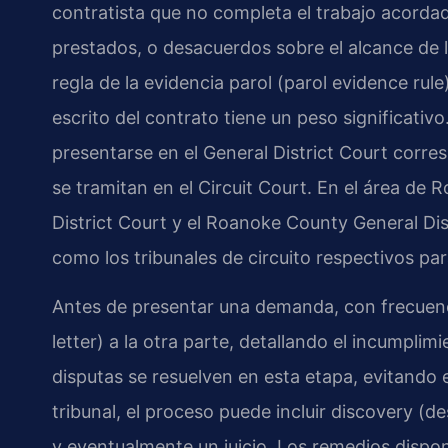
contratista que no completa el trabajo acordad
prestados, o desacuerdos sobre el alcance de lo
regla de la evidencia parol (
parol evidence rule
escrito del contrato tiene un peso significativ
presentarse en el
General District Court
corres
se tramitan en el
Circuit Court
. En el área de 
District Court
y el
Roanoke County General Dis
como los tribunales de circuito respectivos pa
Antes de presentar una demanda, con frecuenc
letter
) a la otra parte, detallando el incumpli
disputas se resuelven en esta etapa, evitando e
tribunal, el proceso puede incluir
discovery
(de
y eventualmente un juicio. Los remedios disponi