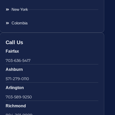
New York
Colombia
Call Us
Fairfax
703-636-5417
Ashburn
571-279-0110
Arlington
703-589-9250
Richmond