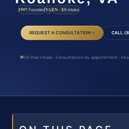
1997
VA
EN · ES
Founded
Intake
REQUEST A CONSULTATION
CALL (8
Toll-free intake · Consultations by appointment · Int