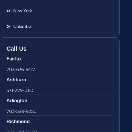
New York
Colombia
Call Us
Fairfax
703-636-5417
Ashburn
571-279-0110
Arlington
703-589-9250
Richmond