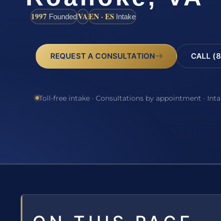
1997
VA
EN · ES
Founded
Intake
REQUEST A CONSULTATION
CALL (8
Toll-free intake · Consultations by appointment · Int