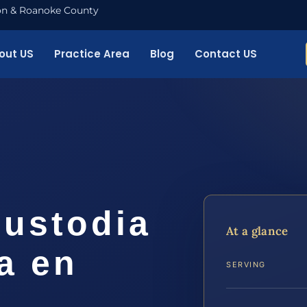
nton & Roanoke County
out US
Practice Area
Blog
Contact US
ustodia
At a glance
a en
SERVING