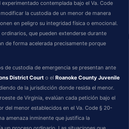
l experimentado contemplada bajo el Va. Code
z modificar la custodia de un menor de manera
nen en peligro su integridad física o emocional.
a ordinarios, que pueden extenderse durante
tan de forma acelerada precisamente porque
os de custodia de emergencia se presentan ante
ns District Court
o el
Roanoke County Juvenile
diendo de la jurisdicción donde resida el menor.
roeste de Virginia, evalúan cada petición bajo el
ior del menor establecidos en el Va. Code § 20-
una amenaza inminente que justifica la
ría un proceso ordinario. Las situaciones que