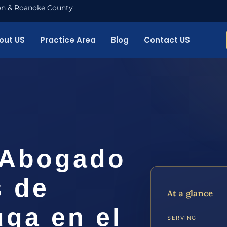
nton & Roanoke County
out US
Practice Area
Blog
Contact US
 Abogado
s de
At a glance
uga en el
SERVING