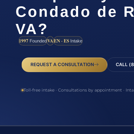
Condado de 
VA?
1997
VA
EN · ES
Founded
Intake
REQUEST A CONSULTATION
CALL (8
Toll-free intake · Consultations by appointment · Int