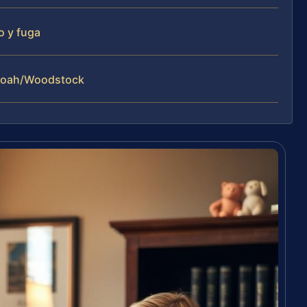
o y fuga
ndoah/Woodstock