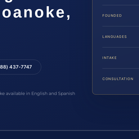
Roanoke,
FOUNDED
LANGUAGES
INTAKE
88) 437-7747
CONSULTATION
ake available in English and Spanish