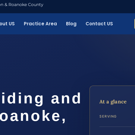
nton & Roanoke County
out US
Practice Area
Blog
Contact US
iding and
At a glance
Roanoke,
SERVING