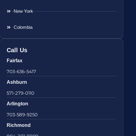
New York
Colombia
Call Us
Fairfax
703-636-5417
Ashburn
571-279-0110
Arlington
703-589-9250
Richmond