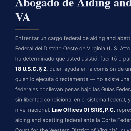
Abogado de Aiding and
VA
Enfrentar un cargo federal de aiding and abetti
Federal del Distrito Oeste de Virginia (U.S. Atto
ha determinado que usted asistió, facilitó o par
18 U.S.C. § 2
, quien ayuda en la comisión de u
quien lo ejecuta directamente — no existe un
federales conllevan penas bajo las Guías Feder
sin libertad condicional en el sistema federal
nivel nacional.
Law Offices Of SRIS, P.C.
repres
aiding and abetting federal ante la Corte Federa
Court for the Western District of Virginia), cu