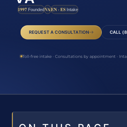
1997
VA
EN · ES
Founded
Intake
REQUEST A CONSULTATION
CALL (8
Toll-free intake · Consultations by appointment · Int