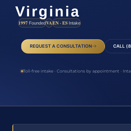
Virginia
1997
VA
EN · ES
Founded
Intake
REQUEST A CONSULTATION
CALL (8
Toll-free intake · Consultations by appointment · Int