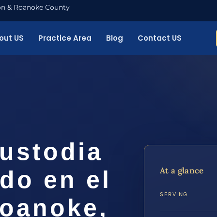
nton & Roanoke County
out US
Practice Area
Blog
Contact US
ustodia
At a glance
ado en el
SERVING
oanoke,