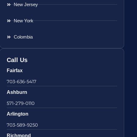
New Jersey
New York
Colombia
Call Us
Fairfax
703-636-5417
Ashburn
571-279-0110
Arlington
703-589-9250
Richmond