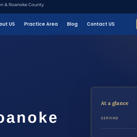
nton & Roanoke County
out US
Practice Area
Blog
Contact US
At a glance
oanoke
SERVING