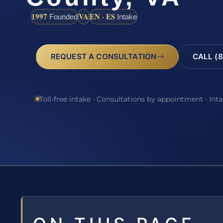
1997
VA
EN · ES
Founded
Intake
REQUEST A CONSULTATION
CALL (8
Toll-free intake · Consultations by appointment · Int