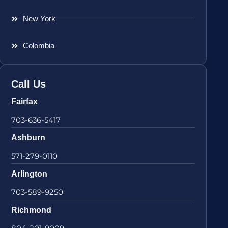
New York
Colombia
Call Us
Fairfax
703-636-5417
Ashburn
571-279-0110
Arlington
703-589-9250
Richmond