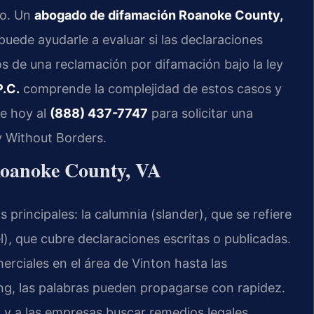
so. Un
abogado de difamación Roanoke County,
ede ayudarle a evaluar si las declaraciones
 de una reclamación por difamación bajo la ley
P.C.
comprende la complejidad de estos casos y
me hoy al
(888) 437-7747
para solicitar una
y Without Borders.
 Roanoke County, VA
 principales: la calumnia (slander), que se refiere
bel), que cubre declaraciones escritas o publicadas.
erciales en el área de Vinton hasta las
ng, las palabras pueden propagarse con rapidez.
as y a las empresas buscar remedios legales