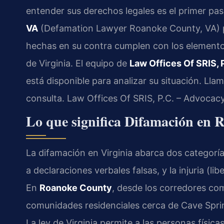
entender sus derechos legales es el primer pa
VA
(Defamation Lawyer Roanoke County, VA) pu
hechas en su contra cumplen con los elementos
de Virginia. El equipo de
Law Offices Of SRIS, 
está disponible para analizar su situación. Lla
consulta. Law Offices Of SRIS, P.C. – Advocac
Lo que significa Difamación en
La difamación en Virginia abarca dos categorías
a declaraciones verbales falsas, y la injuria (li
En
Roanoke County
, desde los corredores com
comunidades residenciales cerca de Cave Spri
La ley de Virginia permite a las personas físic