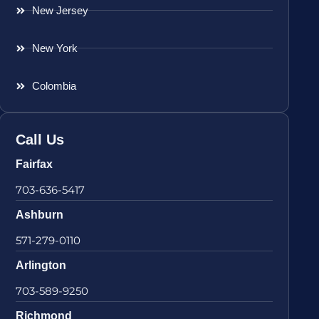
New Jersey
New York
Colombia
Call Us
Fairfax
703-636-5417
Ashburn
571-279-0110
Arlington
703-589-9250
Richmond