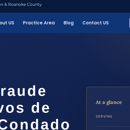
nton & Roanoke County
out US
Practice Area
Blog
Contact US
raude
At a glance
vos de
SERVING
 Condado