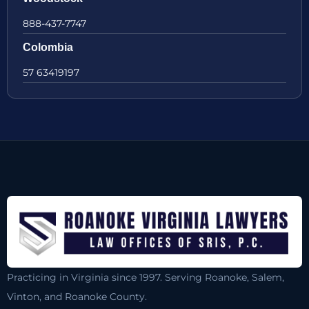
888-437-7747
Colombia
57 63419197
Practicing in Virginia since 1997. Serving Roanoke, Salem,
Vinton, and Roanoke County.