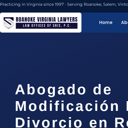
Practicing in Virginia since 1997 · Serving Roanoke, Salem, Vi
Home
Ab
Abogado de
Modificación 
Divorcio en 