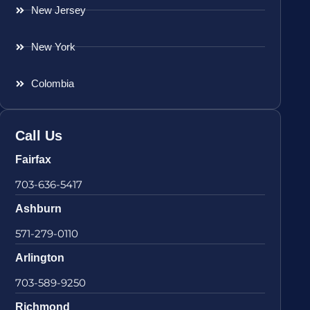
New Jersey
New York
Colombia
Call Us
Fairfax
703-636-5417
Ashburn
571-279-0110
Arlington
703-589-9250
Richmond