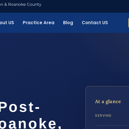
nton & Roanoke County
out US
Practice Area
Blog
Contact US
At a glance
Post-
SERVING
Roanoke,