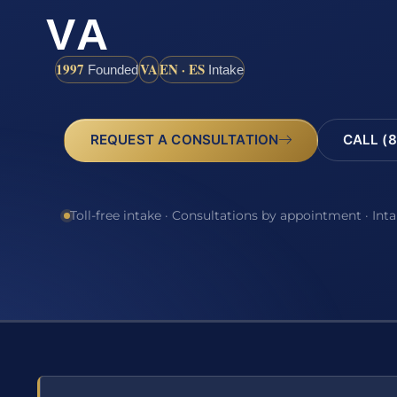
VA
1997
VA
EN · ES
Founded
Intake
REQUEST A CONSULTATION
CALL (8
Toll-free intake · Consultations by appointment · Int