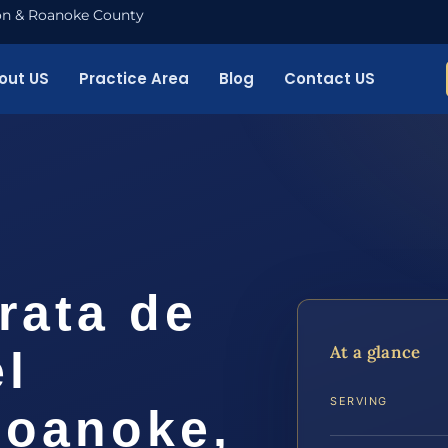
nton & Roanoke County
out US
Practice Area
Blog
Contact US
rata de
At a glance
l
SERVING
Roanoke,