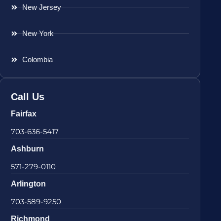
New Jersey
New York
Colombia
Call Us
Fairfax
703-636-5417
Ashburn
571-279-0110
Arlington
703-589-9250
Richmond