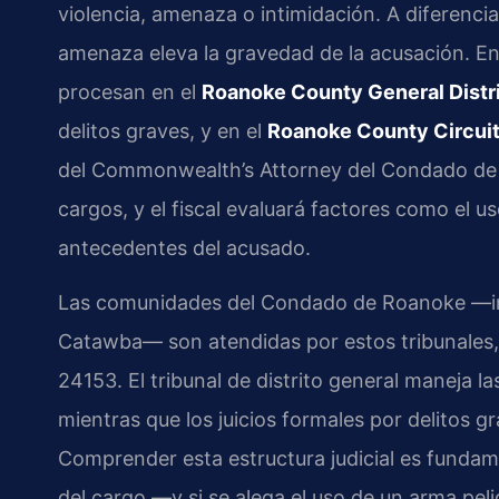
violencia, amenaza o intimidación. A diferencia
amenaza eleva la gravedad de la acusación. E
procesan en el
Roanoke County General Distr
delitos graves, y en el
Roanoke County Circuit
del Commonwealth’s Attorney del Condado de 
cargos, y el fiscal evaluará factores como el us
antecedentes del acusado.
Las comunidades del Condado de Roanoke —inc
Catawba— son atendidas por estos tribunales, 
24153. El tribunal de distrito general maneja la
mientras que los juicios formales por delitos gr
Comprender esta estructura judicial es fundame
del cargo —y si se alega el uso de un arma pe