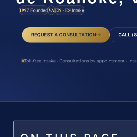
1997
VA
EN · ES
Founded
Intake
REQUEST A CONSULTATION
CALL (8
Toll-free intake · Consultations by appointment · Int