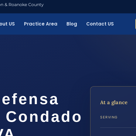
nton & Roanoke County
out US
Practice Area
Blog
Contact US
efensa
At a glance
l Condado
SERVING
VA