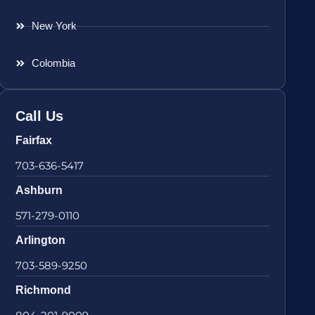
New York
Colombia
Call Us
Fairfax
703-636-5417
Ashburn
571-279-0110
Arlington
703-589-9250
Richmond