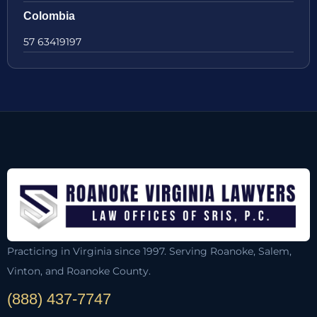
Colombia
57 63419197
Practicing in Virginia since 1997. Serving Roanoke, Salem,
Vinton, and Roanoke County.
(888) 437-7747