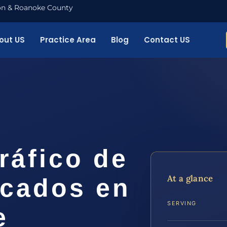
nton & Roanoke County
out US
Practice Area
Blog
Contact US
ráfico de
At a glance
icados en
SERVING
e