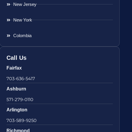
New Jersey
New York
Colombia
Call Us
Fairfax
703-636-5417
Ashburn
571-279-0110
Arlington
703-589-9250
Richmond