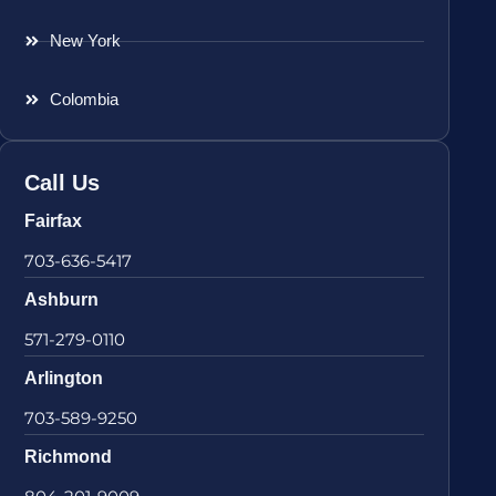
New York
Colombia
Call Us
Fairfax
703-636-5417
Ashburn
571-279-0110
Arlington
703-589-9250
Richmond