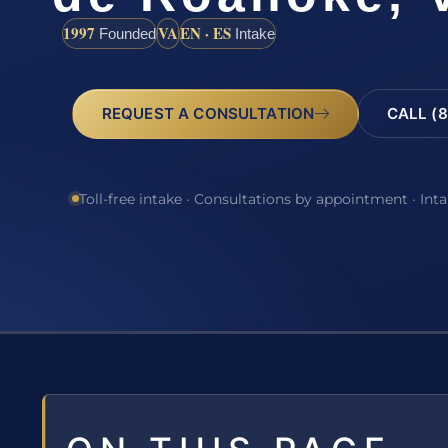
1997
VA
EN · ES
Founded
Intake
REQUEST A CONSULTATION
CALL (8
Toll-free intake · Consultations by appointment · Int