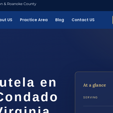
nton & Roanoke County
out US
Practice Area
Blog
Contact US
utela en
At a glance
 Condado
SERVING
irginia